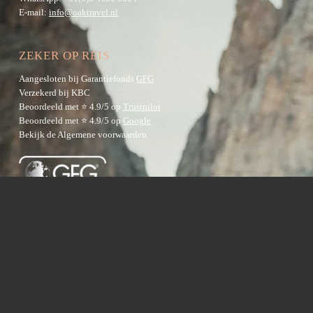
E-mail:
info@oaktravel.nl
ZEKER OP REIS
Aangesloten bij Garantiefonds
GFG
Verzekerd bij KBC
Beoordeeld met ⭐ 4.9/5 op
Trustpilot
Beoordeeld met ⭐ 4.9/5 op
Google
Bekijk de
Algemene voorwaarden
BESTEMMINGEN
Australië
Nieuw-Zeeland
Azië