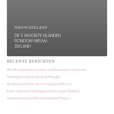
NIEUW-ZEELAND
DE 5 MOOISTE EILANDEN
RONDOM NIEUW-
ZEELAND
RECENTE BERICHTEN
Het Onvergetelijke Avontuur van Backpacken in Australie
Vrijwilligerswerk in Spanje & Portugal
De mooiste plekken om te bezoeken in Mexico
Eerste stap naar vrijwilligerswerk in Latijns-Amerika
Samenwerken met Eden Reforestation Projects