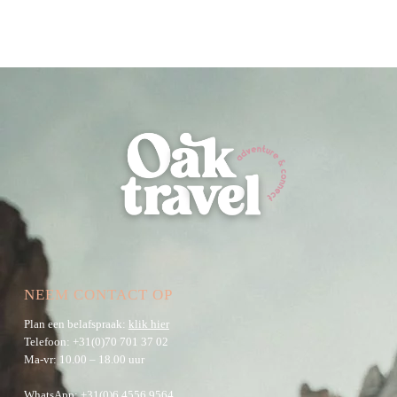
NEEM CONTACT OP
Plan een belafspraak:
klik hier
Telefoon:
+31(0)70 701 37 02
Ma-vr: 10.00 – 18.00 uur
WhatsApp:
+31(0)6 4556 9564