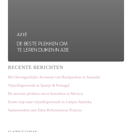
AZIË
DE BESTE PLEKKEN OM
TE LEREN DUIKEN IN AZIE
RECENTE BERICHTEN
Het Onvergetelijke Avontuur van Backpacken in Australie
Vrijwilligerswerk in Spanje & Portugal
De mooiste plekken om te bezoeken in Mexico
Eerste stap naar vrijwilligerswerk in Latijns-Amerika
Samenwerken met Eden Reforestation Projects