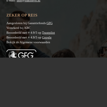
E-mail:
info@oaktravel.nl
ZEKER OP REIS
Aangesloten bij Garantiefonds
GFG
Verzekerd bij KBC
Beoordeeld met ⭐ 4.9/5 op
Trustpilot
Beoordeeld met ⭐ 4.9/5 op
Google
Bekijk de
Algemene voorwaarden
BESTEMMINGEN
Australië
Nieuw-Zeeland
Azië
Latijns-Amerika