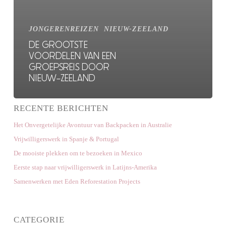
JONGERENREIZEN
NIEUW-ZEELAND
DE GROOTSTE
VOORDELEN VAN EEN
GROEPSREIS DOOR
NIEUW-ZEELAND
RECENTE BERICHTEN
Het Onvergetelijke Avontuur van Backpacken in Australie
Vrijwilligerswerk in Spanje & Portugal
De mooiste plekken om te bezoeken in Mexico
Eerste stap naar vrijwilligerswerk in Latijns-Amerika
Samenwerken met Eden Reforestation Projects
CATEGORIE