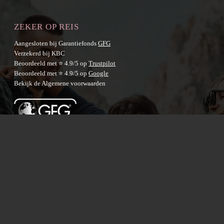
ZEKER OP REIS
Aangesloten bij Garantiefonds
GFG
Verzekerd bij KBC
Beoordeeld met ⭐ 4.9/5 op
Trustpilot
Beoordeeld met ⭐ 4.9/5 op
Google
Bekijk de
Algemene voorwaarden
BESTEMMINGEN
Australië
Nieuw-Zeeland
Azië
Latijns-Amerika