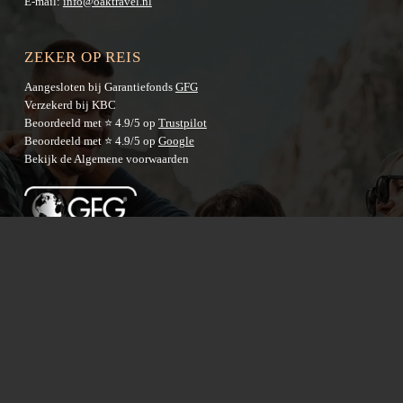
E-mail:
info@oaktravel.nl
ZEKER OP REIS
Aangesloten bij Garantiefonds
GFG
Verzekerd bij KBC
Beoordeeld met ⭐ 4.9/5 op
Trustpilot
Beoordeeld met ⭐ 4.9/5 op
Google
Bekijk de
Algemene voorwaarden
BESTEMMINGEN
Australië
Nieuw-Zeeland
Azië
Latijns-Amerika