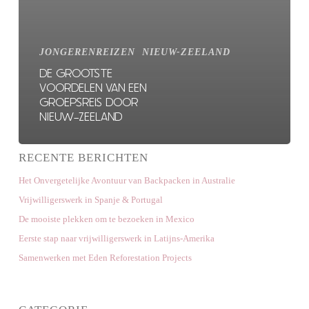
JONGERENREIZEN
NIEUW-ZEELAND
DE GROOTSTE
VOORDELEN VAN EEN
GROEPSREIS DOOR
NIEUW-ZEELAND
RECENTE BERICHTEN
Het Onvergetelijke Avontuur van Backpacken in Australie
Vrijwilligerswerk in Spanje & Portugal
De mooiste plekken om te bezoeken in Mexico
Eerste stap naar vrijwilligerswerk in Latijns-Amerika
Samenwerken met Eden Reforestation Projects