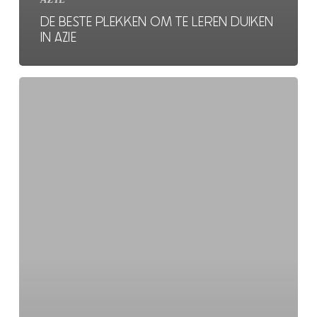
DE BESTE PLEKKEN OM TE LEREN DUIKEN
IN AZIE
De
vijf
leukste
activiteiten
aan
de
oostkust
van
Australie