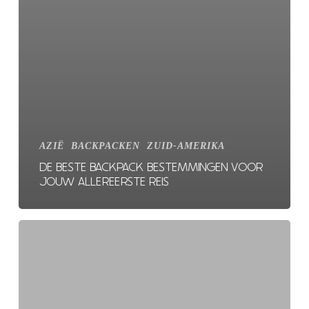
AZIË
BACKPACKEN
ZUID-AMERIKA
DE BESTE BACKPACK BESTEMMINGEN VOOR
JOUW ALLEREERSTE REIS
De
beste
plekken
om
te
leren