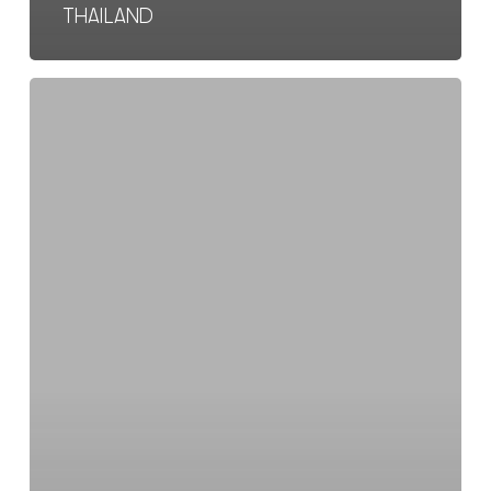
THAILAND
De
beste
backpack
bestemmingen
voor
jouw
allereerste
reis