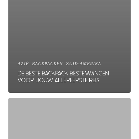
AZIË
BACKPACKEN
ZUID-AMERIKA
DE BESTE BACKPACK BESTEMMINGEN
VOOR JOUW ALLEREERSTE REIS
De
beste
plekken
om
te
leren
duiken